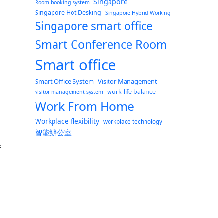
Singapore
Room booking system
Singapore Hot Desking
Singapore Hybrid Working
Singapore smart office
Smart Conference Room
Smart office
Smart Office System
Visitor Management
work-life balance
visitor management system
Work From Home
Workplace flexibility
workplace technology
智能辦公室
系
看