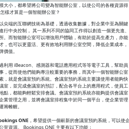
模大小，都希望將公司變為智能辦公室，以使公司的各種資源得
麼怎樣才算是一個智能辦公室？
以尖端的互聯網技術為基礎，透過收集數據，對企業中至為關鍵
進行中央控制， 其一系列不同的協同工作得以創造一個更先進
所。而智能辦公室可以增強用戶體驗，有助於提高生產力，亦能
才，也可以更靈活、更有效地利用辦公室空間，降低企業成本，
牌價值。
利用 iBeacon、感測器和電話應用程式等等電子工具，幫助員
事，從而使他們能夠專注較重要的事務，而其中一個智能辦公室
素，就是會議室預約系統。會議室預約系統主要讓使用者能夠快
議室，並完成會議室的預訂，配合各平台上的應用程式，使員工
地點，都能夠輕鬆安排會議。會議室預約系統亦能夠提供會議室
企業管理之用，並將會議室排程集中於同一個平台，使企業管理
運籌帷幄。
ookings ONE
，希望提供一個嶄新的會議室預約系統，可以使
資源。 Bookings ONE 主要有以下功能：