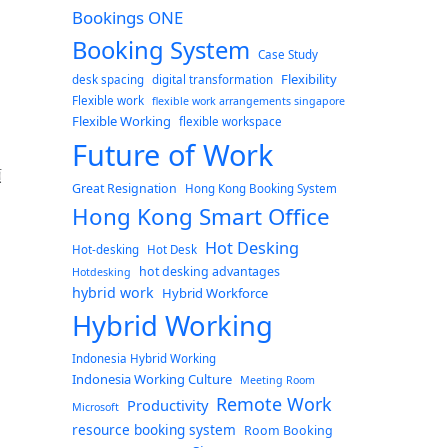
Bookings ONE
Booking System
Case Study
Flexibility
desk spacing
digital transformation
Flexible work
flexible work arrangements singapore
Flexible Working
flexible workspace
Future of Work
預
Great Resignation
Hong Kong Booking System
Hong Kong Smart Office
Hot Desking
Hot-desking
Hot Desk
hot desking advantages
Hotdesking
hybrid work
Hybrid Workforce
Hybrid Working
Indonesia Hybrid Working
Indonesia Working Culture
Meeting Room
Remote Work
Productivity
Microsoft
resource booking system
Room Booking