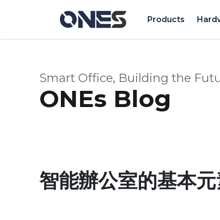
Products
Hard
Smart Office, Building the Futu
ONEs Blog
智能辦公室的基本元