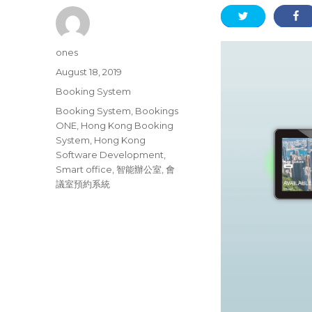
Author
ones
Posted
August 18, 2019
on
Categories
Booking System
Tags
Booking System
,
Bookings
ONE
,
Hong Kong Booking
System
,
Hong Kong
Software Development
,
Smart office
,
智能辦公室
,
會
議室預約系統