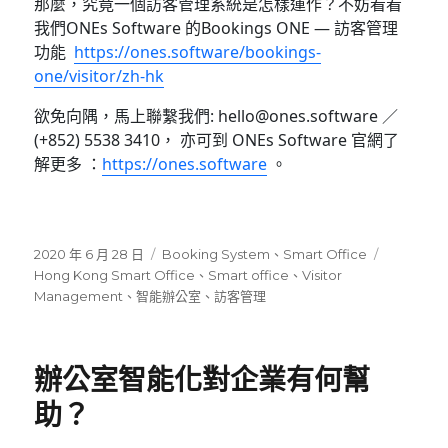
那麼，究竟一個訪客管理系統是怎樣運作？不妨看看
我們ONEs Software 的Bookings ONE — 訪客管理
功能
https://ones.software/bookings-
one/visitor/zh-hk
欲免向隅，馬上聯繫我們: hello@ones.software ／
(+852) 5538 3410， 亦可到 ONEs Software 官網了
解更多 ：
https://ones.software
。
發
分
標
2020 年 6 月 28 日
Booking System
、
Smart Office
佈
類
籤
Hong Kong Smart Office
、
Smart office
、
Visitor
日
Management
、
智能辦公室
、
訪客管理
期:
辦公室智能化對企業有何幫
助？