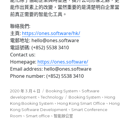
能化除了協助企業與時並進，提升公司形象之餘，更
能作出質素上的改變，當然重要的是清楚明白企業當
前真正需要的智能化工具。
聯絡我們:
主頁:
https://ones.software/hk/
電郵地址: hello@ones.software
電話號碼: (+852) 5538 3410
Contact us:
Homepage:
https://ones.software/
Email address: hello@ones.software
Phone number: (+852) 5538 3410
發
分
2020 年 3 月 4 日
Booking System
、
Software
佈
類
標
development
、
Technology
Booking System
、
Hong
日
籤
Kong Booking System
、
Hong Kong Smart Office
、
Hong
期:
Kong Software Development
、
Smart Conference
Room
、
Smart office
、
智能辦公室