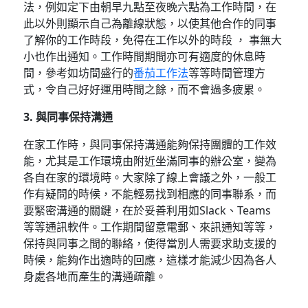
法，例如定下由朝早九點至夜晚六點為工作時間，在
此以外則顯示自己為離線狀態，以使其他合作的同事
了解你的工作時段，免得在工作以外的時段 ， 事無大
小也作出通知。工作時間期間亦可有適度的休息時
間，參考如坊間盛行的
番茄工作法
等等時間管理方
式，令自己好好運用時間之餘，而不會過多疲累。
3. 與同事保持溝通
在家工作時，與同事保持溝通能夠保持團體的工作效
能，尤其是工作環境由附近坐滿同事的辦公室，變為
各自在家的環境時。大家除了線上會議之外，一般工
作有疑問的時候，不能輕易找到相應的同事聯系，而
要緊密溝通的關鍵，在於妥善利用如Slack、Teams
等等通訊軟件。工作期間留意電郵、來訊通知等等，
保持與同事之間的聯絡，使得當別人需要求助支援的
時候，能夠作出適時的回應，這樣才能減少因為各人
身處各地而產生的溝通疏離。