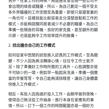
另外，在家工作的時候，周遭通常會出現一些公司不
會出現的噪音或騷擾，所以，為自己劃定一個不受太
多外界騷擾的工作空間至為重要，即使只是寢室裏的
一角也可。這樣就能比較容易去分清楚放鬆和工作的
模式，亦能夠提醒同居者減少不必要的騷擾。為自己
準備一些隔音的耳機、良好的麥克風，甚至額外的顯
示屏，也是能夠令工作效率提升的裝備。
2.
找出適合自己的工作模式
如何從家中悠閒的狀態進入認真的工作模式，至為關
鍵，不少人因為無法轉換心情，往往令工作士氣不
足。除了準備好工作時所需的工具外，心態調整亦是
不可缺少的一環。例如早一點起床洗澡，準備一個豐
富的早餐等等，令自己能夠清除睡意，讓自己身體盡
快進入工作模式。
相反，有些人因為過於投入工作，由朝早做到夜晚，
使得自己無法從工作抽身，進行本身在家應有的事
情。所以，訂下一個工作的時間範圍亦是一個好方