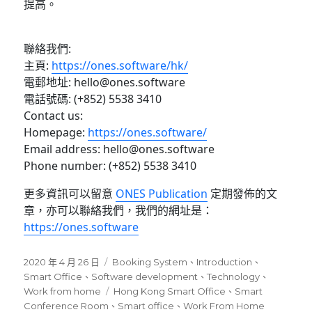
提高。
聯絡我們:
主頁:
https://ones.software/hk/
電郵地址: hello@ones.software
電話號碼: (+852) 5538 3410
Contact us:
Homepage:
https://ones.software/
Email address: hello@ones.software
Phone number: (+852) 5538 3410
更多資訊可以留意
ONES Publication
定期發佈的文
章，亦可以聯絡我們，我們的網址是：
https://ones.software
發
分
2020 年 4 月 26 日
Booking System
、
Introduction
、
佈
類
Smart Office
、
Software development
、
Technology
、
日
標
Work from home
Hong Kong Smart Office
、
Smart
期:
籤
Conference Room
、
Smart office
、
Work From Home