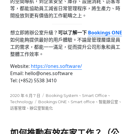
的空間導航，到企業安全、庫存、設施消耗、訪客等
等，都能協助員工減省日常管理程序，將生產力、時
間投放到更有價值的工作範疇之上。
想立即將辦公室升級？
可以了解一下
Bookings ONE
如何能夠提供最好的用戶體驗。不論是管理層還是員
工的需求，都能一一滿足，從而提升公司形象和員工
整體工作效率。
Website:
https://ones.software/
Email: hello@ones.software
Tel: (+852) 5538 3410
發
分
2020 年 6 月 7 日
Booking System
、
Smart Office
、
佈
標
類
Technology
Bookings ONE
、
Smart office
、
智能辦公室
、
日
籤
訪客管理
、
辦公室智能化
期:
如何推動有效在家工作？（公