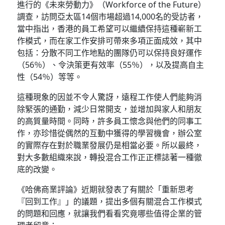
進行的《未來勞動力》（Workforce of the Future）
調查，訪問亞太區14個市場超過14,000名的受訪者，
當中指出，香港的員工希望可以繼續保持這種嶄新工
作模式，而在家工作安排可帶來多項正面成效，其中
包括：分散不同工作地點的團隊仍可以保持良好運作
（56％）、令決策更有效率（55％），以及提高自主
性（54％）等等。
這種現象的因並不令人驚訝，遠程工作使人們能夠消
除緊張的通勤，減少日常開支，並增加與家人和朋友
的高質量時間。同時，許多員工懷念與他們的同事工
作，亦珍惜從偶然的互動中獲得的學習機會，辦公室
的實際存在對於職業發展仍是相當必要。所以最終，
對大多數組織來說，轉投混合工作正正標誌著一種徹
底的改變。
《哈佛商業評論》近期就發表了有關於「重新思考
『回到工作』」的議題，提出多個有關混合工作模式
的問題和回應，就讓我們看看究竟哪些值得企業的管