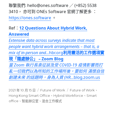
聯繫我們: hello@ones.software ／ (+852) 5538
3410， 亦可到 ONEs Software 官網了解更多 ：
https://ones.software
。
Ref：
12 Questions About Hybrid Work,
Answered
Extensive data across surveys indicate that most
people want hybrid work arrangements – that is, a
mix of in-person and…
hbr.org
利用靈活的工作選項實
現「隨處辦公」 – Zoom Blog
當 Zoom 執行長袁征談及受 COVID-19 疫情影響而打
亂一切我們以為所知的工作場所後，要如何 滿懷自信
創建未來 的話題時，身為人資 (HR…
blog.zoom.us
發
分
標
2021 年 10 月 15 日
Future of Work
Future of Work
、
佈
類
籤
Hong Kong Smart Office
、
Hybrid Workforce
、
Smart
日
office
、
智能辦公室
、
混合工作模式
期: