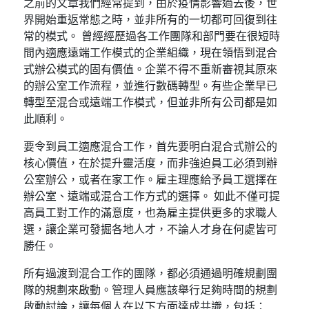
之前的文章我們經常提到，由於疫情影響過去後，世
界開始重返常態之時，並非所有的一切都可回復到往
常的模式。 曾經經歷過各工作團隊和部門要在很短時
間內適應遠端工作模式的企業組織，現在領悟到混合
式辦公模式的固有價值。企業不得不重新審視其原來
的辦公室工作流程，並進行數碼轉型。有些企業早已
轉型至混合或遠端工作模式，但並非所有公司都是如
此順利。
要令到員工適應混合工作，首先要明白混合式辦公的
核心價值，在於提升靈活度，而非強迫員工必須到辦
公室辦公，或者在家工作。雇主理應給予員工選擇在
辦公室、遠端或混合工作方式的選擇。 如此不僅可提
高員工對工作的滿意度，也為雇主提供更多的求職人
選，讓企業可發掘各地人才，不論人才身在何處皆可
勝任。
所有過渡到混合工作的團隊，都必須通過明確規劃團
隊的規劃來啟動。管理人員應該舉行足夠時間的規劃
啟動討論，讓每個人在以下方面達成共識，包括：