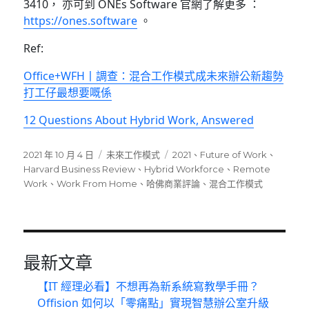
3410， 亦可到 ONEs Software 官網了解更多 ：
https://ones.software
。
Ref:
Office+WFH丨調查：混合工作模式成未來辦公新趨勢
打工仔最想要嘅係
12 Questions About Hybrid Work, Answered
發
分
標
2021 年 10 月 4 日
未來工作模式
2021
、
Future of Work
、
佈
類
籤
Harvard Business Review
、
Hybrid Workforce
、
Remote
日
Work
、
Work From Home
、
哈佛商業評論
、
混合工作模式
期:
最新文章
【IT 經理必看】不想再為新系統寫教學手冊？
Offision 如何以「零痛點」實現智慧辦公室升級