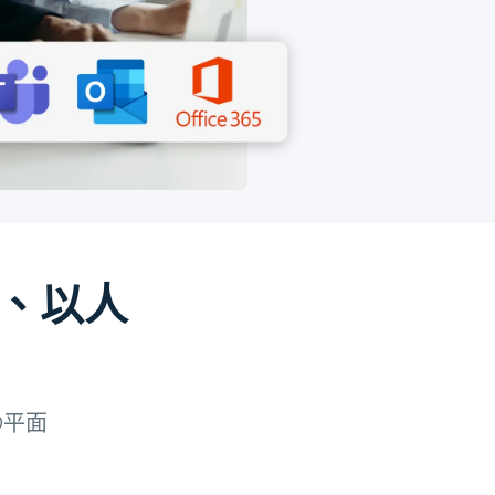
、以人
D平面