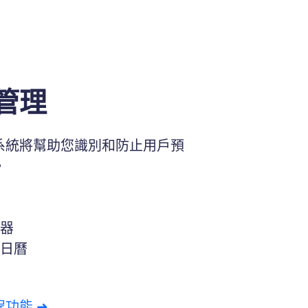
管理
系統將幫助您識別和防止用戶預
。
器
日曆
功能 ➜