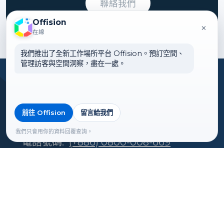
聯絡我們
Offision
×
在線
我們推出了全新工作場所平台 Offision。預訂空間、
管理訪客與空間洞察，盡在一處。
台灣地區分銷商：邁達特數位
地址: 台灣台北市內湖區內湖路一段516號
10樓
前往 Offision
留言給我們
郵件地址:
onescs@sysage.com.tw
我們只會用你的資料回覆查詢。
電話號碼:
(+886) 0800-008-669
總部
Offision 體驗中心
荔枝角大南西街1018號東方國際大廈
15 樓 1501 室