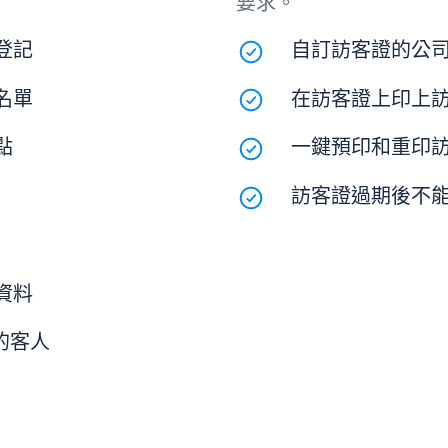
要求。
登記
自訂訪客證的公
名單
在訪客證上印上
點
一鍵預印和重印
訪客證過期後不
資料
的客人