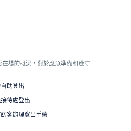
否在場的概況，對於應急準備和遵守
的自助登出
過接待處登出
有訪客辦理登出手續