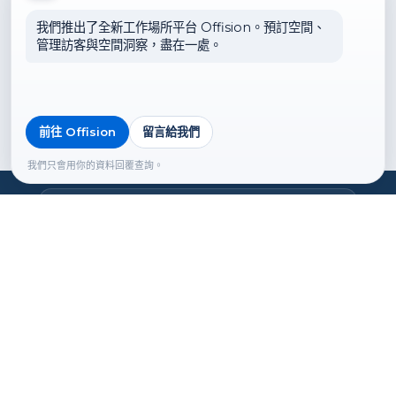
何幫助您的企業智能化。
我們推出了全新工作場所平台 Offision。預訂空間、
管理訪客與空間洞察，盡在一處。
聯絡我們
前往 Offision
留言給我們
我們只會用你的資料回覆查詢。
總部
Offision 體驗中心
荔枝角大南西街1018號東方國際大廈
15 樓 1501 室
郵件地址:
hello@ones.software
電話號碼:
(+852) 5538 3410
預約參觀體驗中心 →