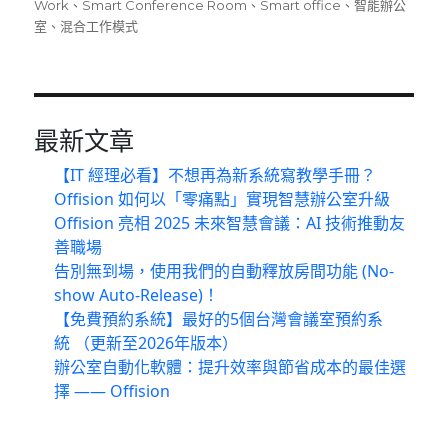
佈
類
籤
Work
、
Smart Conference Room
、
Smart office
、
智能辦公
日
室
、
混合工作模式
期:
最新文章
【IT 經理必看】不想再為新系統寫教學手冊？
Offision 如何以「零痛點」實現智慧辦公室升級
Offision 亮相 2025 未來智慧會議：AI 技術推動友
善職場
告別無到場，使用我們的自動釋放房間功能 (No-
show Auto-Release)！
【免費預約系統】最好的5個台灣會議室預約系
統 （更新至2026年版本）
辦公室自動化軟體：提升效率與節省成本的最佳選
擇 —— Offision