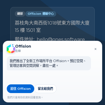
總部
Offision 體驗中心
荔枝角大南西街1018號東方國際大廈
15 樓 1501 室
郵件地址:
hello@ones.software
Offision
電話號碼:
(+852) 5538 3410
×
在線
預約參觀體驗中心 →
我們推出了全新工作場所平台 Offision。預訂空間、
管理訪客與空間洞察，盡在一處。
前往 Offision
留言給我們
🌏 台灣
©2026 ONES Software Ltd. All
rights reserved.
我們只會用你的資料回覆查詢。
►展開引用列表