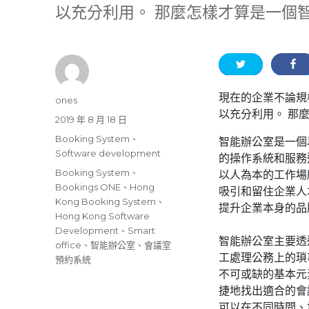
以充分利用。 那麼怎樣才算是一個
現在的企業不論規
作
ones
以充分利用。 那
者
發
2019 年 8 月 18 日
佈
分
Booking System
、
智能辦公室是一個
日
類
Software development
的操作系統和服務
期:
標
Booking System
、
以人為本的工作場
籤
Bookings ONE
、
Hong
吸引和留住企業人
Kong Booking System
、
提升企業本身的品
Hong Kong Software
Development
、
Smart
智能辦公室主要透過
office
、
智能辦公室
、
會議室
工處理公務上的瑣
預約系統
不可或缺的基本元
捷地找出適合的會
可以在不同時間、