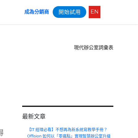
EN
開始試用
成為分銷商
現代辦公室詞彙表
最新文章
【IT 經理必看】不想再為新系統寫教學手冊？
得
Offision 如何以「零痛點」實現智慧辦公室升級