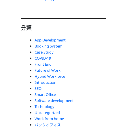
分類
App Development
Booking System
Case Study
COVID-19
Front End
Future of Work
Hybrid Workforce
Introduction
SEO
Smart Office
Software development
Technology
Uncategorized
Work from home
バックオフィス