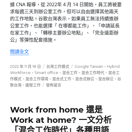
據 CNA 報導，從 2022年 4 月 14 日開始，員工將被要
求每週三天到辦公室工作，但可以自由選擇其他兩天
的工作地點。谷歌台灣表示，如果員工無法持續進辦
公室工作，也能選擇「 在哪都能工作」、「申請延長
在家工作」、「轉移主要辦公地點」、「完全遠距辦
公」等彈性配套措施。
〈谷歌台灣推出混合辦公政策〉
閱讀全文
發
分
標
2022 年 11 月 18 日
台灣工作模式
Google Taiwan
、
Hybrid
佈
類
籤
Workforce
、
Smart office
、
混合工作
、
混合工作時代
、
混合工
日
作模式
、
混合工作環境
、
混合式工作
、
混合式辦公
、
混合辦公
、
谷
期:
在
歌台灣
、
遠程工作
發佈留言
〈谷
歌
台
Work from home 還是
灣
推
Work at home? 一文分析
出
「混合工作時代」各種用語
混