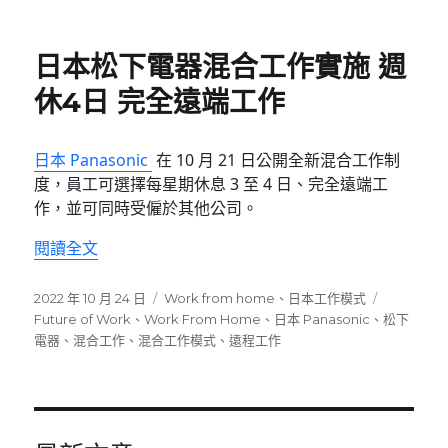
日本松下電器混合工作實施 週
休4日 完全遠端工作
日本 Panasonic
在 10 月 21 日公開全新混合工作制
度，員工可選擇每星期休息 3 至 4 日、完全遠端工
作，並可同時受僱於其他公司。
〈日本松下電器混合工作實施 週休4日 完全遠端
閱讀全文
發
分
標
2022 年 10 月 24 日
Work from home
、
日本工作模式
佈
類
籤
Future of Work
、
Work From Home
、
日本 Panasonic
、
松下
日
電器
、
混合工作
、
混合工作模式
、
遠程工作
期: