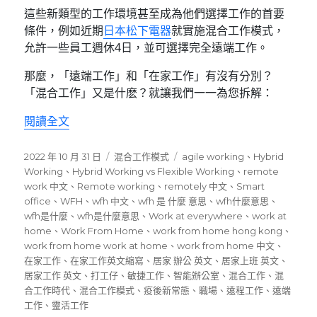
這些新類型的工作環境甚至成為他們選擇工作的首要
條件，例如近期
日本松下電器
就實施混合工作模式，
允許一些員工週休4日，並可選擇完全遠端工作。
那麼，「遠端工作」和「在家工作」有沒有分別？
「混合工作」又是什麽？就讓我們一一為您拆解：
〈Work from home 還是 Work at hom
閱讀全文
發
分
標
2022 年 10 月 31 日
混合工作模式
agile working
、
Hybrid
佈
類
籤
Working
、
Hybrid Working vs Flexible Working
、
remote
日
work 中文
、
Remote working
、
remotely 中文
、
Smart
期:
office
、
WFH
、
wfh 中文
、
wfh 是 什麼 意思
、
wfh什麼意思
、
wfh是什麼
、
wfh是什麼意思
、
Work at everywhere
、
work at
home
、
Work From Home
、
work from home hong kong
、
work from home work at home
、
work from home 中文
、
在家工作
、
在家工作英文縮寫
、
居家 辦公 英文
、
居家上班 英文
、
居家工作 英文
、
打工仔
、
敏捷工作
、
智能辦公室
、
混合工作
、
混
合工作時代
、
混合工作模式
、
疫後新常態
、
職場
、
遠程工作
、
遠端
工作
、
靈活工作