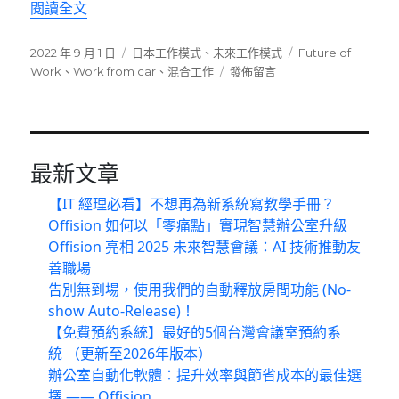
〈日汽車製造商推出新功能 迎合混合工作時代〉
閱讀全文
發
分
標
2022 年 9 月 1 日
日本工作模式
、
未來工作模式
Future of
佈
類
在
籤
Work
、
Work from car
、
混合工作
發佈留言
日
〈日
期:
汽
車
製
造
最新文章
商
【IT 經理必看】不想再為新系統寫教學手冊？
推
出
Offision 如何以「零痛點」實現智慧辦公室升級
新
Offision 亮相 2025 未來智慧會議：AI 技術推動友
功
善職場
能
告別無到場，使用我們的自動釋放房間功能 (No-
迎
show Auto-Release)！
合
【免費預約系統】最好的5個台灣會議室預約系
混
統 （更新至2026年版本）
合
工
辦公室自動化軟體：提升效率與節省成本的最佳選
作
擇 —— Offision