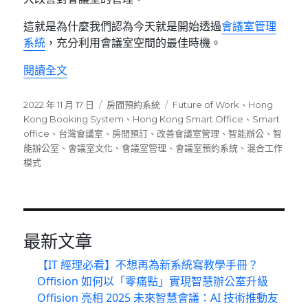
這就是為什麼我們認為今天就是開始透過
會議室管理
系統
，充分利用會議室空間的最佳時機。
〈改善會議室管理的 5 個理由〉
閱讀全文
發
分
標
2022 年 11 月 17 日
房間預約系統
Future of Work
、
Hong
佈
類
籤
Kong Booking System
、
Hong Kong Smart Office
、
Smart
日
office
、
台灣會議室
、
房間預訂
、
改善會議室管理
、
智能辦公
、
智
期:
能辦公室
、
會議室文化
、
會議室管理
、
會議室預約系統
、
混合工作
模式
最新文章
【IT 經理必看】不想再為新系統寫教學手冊？
Offision 如何以「零痛點」實現智慧辦公室升級
Offision 亮相 2025 未來智慧會議：AI 技術推動友