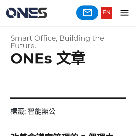
EN
Smart Office, Building the
Future.
ONEs 文章
標籤:
智能辦公