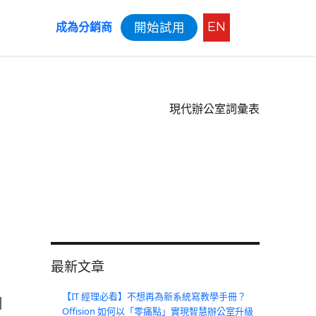
EN
開始試用
成為分銷商
現代辦公室詞彙表
最新文章
【IT 經理必看】不想再為新系統寫教學手冊？
l
Offision 如何以「零痛點」實現智慧辦公室升級