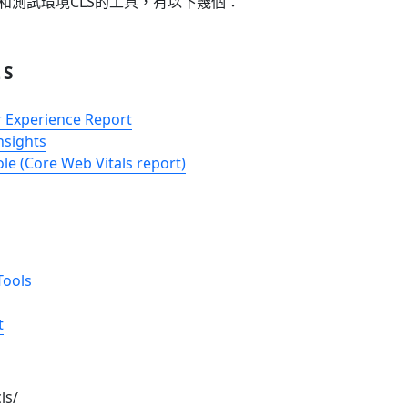
和測試環境CLS的工具，有以下幾個：
LS
 Experience Report
nsights
le (Core Web Vitals report)
ools
t
ls/