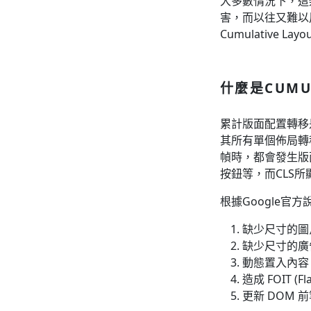
大多數情況下，這
害，而以往又難以
Cumulative L
什麼是CUMUL
累計版面配置轉移
其所有單個佈局轉
幀時，都會發生版
按鈕等，而CLS
根據Google
缺少尺寸的圖
缺少尺寸的廣告
動態置入內容
造成 FOIT (Fla
更新 DOM