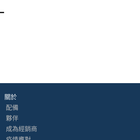
關於
配備
夥伴
成為經銷商
疫情應對