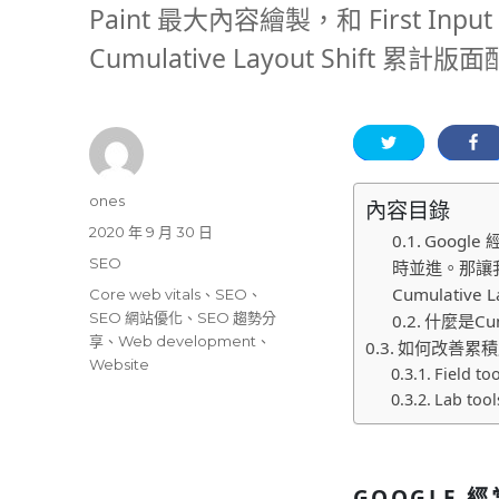
Paint 最大內容繪製，和 First In
Cumulative Layout Shift 累
作
ones
內容目錄
者
發
2020 年 9 月 30 日
Goog
佈
分
SEO
時並進。那讓我
日
類
Cumulative
標
Core web vitals
、
SEO
、
期:
籤
SEO 網站優化
、
SEO 趨勢分
什麼是Cumu
享
、
Web development
、
如何改善累積
Website
Field too
Lab tool
GOOGLE