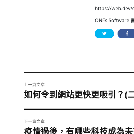
https://web.dev/o
ONEs Software
文
上一篇文章
章
如何令到網站更快更吸引？(二
上
導
一
篇
覽
文
章:
下一篇文章
疫情過後，有哪些科技成為未
下