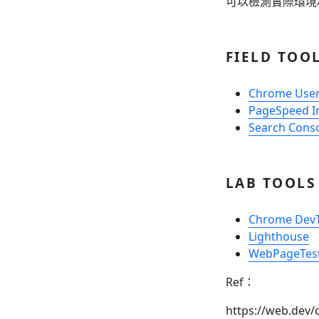
可以檢測實際環境
FIELD TOO
Chrome User
PageSpeed I
Search Conso
LAB TOOLS
Chrome DevT
Lighthouse
WebPageTes
Ref：
https://web.dev/c