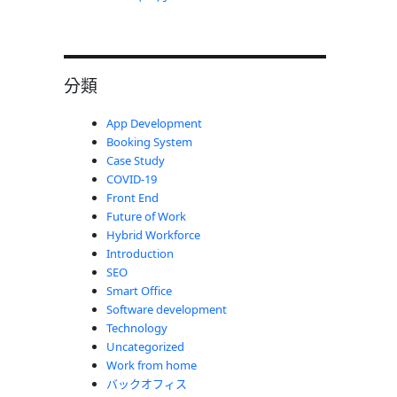
分類
App Development
Booking System
Case Study
COVID-19
Front End
Future of Work
Hybrid Workforce
Introduction
SEO
Smart Office
Software development
Technology
Uncategorized
Work from home
バックオフィス