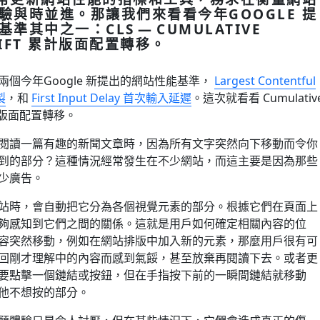
驗與時並進。那讓我們來看看今年GOOGLE 提
準其中之一：CLS — CUMULATIVE
SHIFT 累計版面配置轉移。
個今年Google 新提出的網站性能基準，
Largest Contentful
製
，和
First Input Delay 首次輸入延遲
。這次就看看 Cumulativ
 累計版面配置轉移。
閱讀一篇有趣的新聞文章時，因為所有文字突然向下移動而令你
到的部分？這種情況經常發生在不少網站，而這主要是因為那些
少廣告。
站時，會自動把它分為各個視覺元素的部分。根據它們在頁面上
夠感知到它們之間的關係。這就是用戶如何確定相關內容的位
容突然移動，例如在網站排版中加入新的元素，那麼用戶很有可
回剛才理解中的內容而感到氣餒，甚至放棄再閱讀下去。或者更
要點擊一個鏈結或按鈕，但在手指按下前的一瞬間鏈結就移動
他不想按的部分。