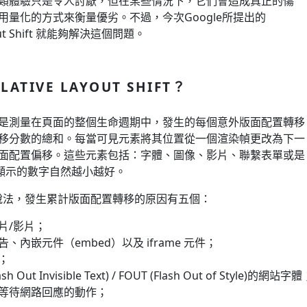
類體驗只是令人討厭，但在某些情況下，它們會造成真正的傷
用量化的方式來衡量優劣。不過，今次Google所提出的
ayout Shift 就能夠解決這個問題。
ATIVE LAYOUT SHIFT？
是測量在頁面的整個生命週期中，發生的每個意外版面配置轉移
移分數的總和。每當可見元素將其位置從一個渲染幀更改為下一
面配置偏移。這些元素包括：字體、圖像、影片、聯繫表單或是
所顯示的數字自然越小越好。
官方說法，發生累計版面配置轉移的原因有五個：
片/影片；
、內嵌元件（embed）以及 iframe 元件；
；
sh Out Invisible Text) / FOUT (Flash Out of Style)的網站字
 前等待網路回應的動作；