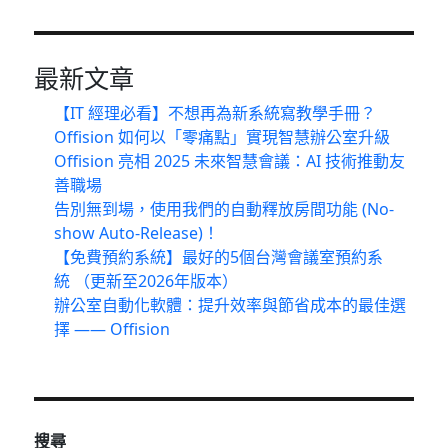
ONE
案
例
分
最新文章
析：
【IT 經理必看】不想再為新系統寫教學手冊？
飲
料
Offision 如何以「零痛點」實現智慧辦公室升級
製
Offision 亮相 2025 未來智慧會議：AI 技術推動友
造
善職場
商-
告別無到場，使用我們的自動釋放房間功能 (No-
辦
show Auto-Release)！
公
【免費預約系統】最好的5個台灣會議室預約系
室
統 （更新至2026年版本）
數
碼
辦公室自動化軟體：提升效率與節省成本的最佳選
轉
擇 —— Offision
型〉
搜尋