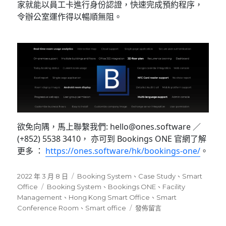
家就能以員工卡進行身份認證，快速完成預約程序，
令辦公室運作得以暢順無阻。
欲免向隅，馬上聯繫我們: hello@ones.software ／
(+852) 5538 3410， 亦可到 Bookings ONE 官網了解
更多 ：
https://ones.software/hk/bookings-one/
。
發
分
2022 年 3 月 8 日
Booking System
、
Case Study
、
Smart
佈
標
類
Office
Booking System
、
Bookings ONE
、
Facility
日
籤
Management
、
Hong Kong Smart Office
、
Smart
期:
在
Conference Room
、
Smart office
發佈留言
〈Bookings