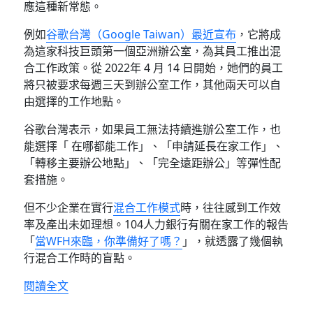
應這種新常態。
例如
谷歌台灣（Google Taiwan）最近宣布
，它將成
為這家科技巨頭第一個亞洲辦公室，為其員工推出混
合工作政策。從 2022年 4 月 14 日開始，她們的員工
將只被要求每週三天到辦公室工作，其他兩天可以自
由選擇的工作地點。
谷歌台灣表示，如果員工無法持續進辦公室工作，也
能選擇「 在哪都能工作」、「申請延長在家工作」、
「轉移主要辦公地點」、「完全遠距辦公」等彈性配
套措施。
但不少企業在實行
混合工作模式
時，往往感到工作效
率及產出未如理想。104人力銀行有關在家工作的報告
「
當WFH來臨，你準備好了嗎？
」，就透露了幾個執
行混合工作時的盲點。
〈企業WFH要成功 須突破五大盲點〉
閱讀全文