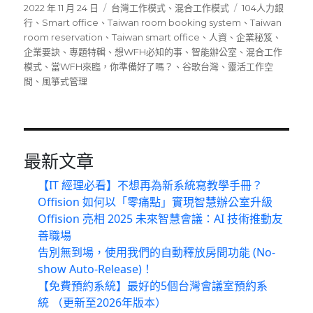
發
分
標
2022 年 11 月 24 日
台灣工作模式
、
混合工作模式
104人力銀
佈
類
籤
行
、
Smart office
、
Taiwan room booking system
、
Taiwan
日
room reservation
、
Taiwan smart office
、
人資
、
企業秘笈
、
期:
企業要訣
、
專題特輯
、
想WFH必知的事
、
智能辦公室
、
混合工作
模式
、
當WFH來臨，你準備好了嗎？
、
谷歌台灣
、
靈活工作空
間
、
風箏式管理
最新文章
【IT 經理必看】不想再為新系統寫教學手冊？
Offision 如何以「零痛點」實現智慧辦公室升級
Offision 亮相 2025 未來智慧會議：AI 技術推動友
善職場
告別無到場，使用我們的自動釋放房間功能 (No-
show Auto-Release)！
【免費預約系統】最好的5個台灣會議室預約系
統 （更新至2026年版本）