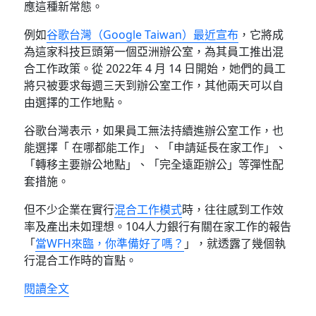
應這種新常態。
例如
谷歌台灣（Google Taiwan）最近宣布
，它將成
為這家科技巨頭第一個亞洲辦公室，為其員工推出混
合工作政策。從 2022年 4 月 14 日開始，她們的員工
將只被要求每週三天到辦公室工作，其他兩天可以自
由選擇的工作地點。
谷歌台灣表示，如果員工無法持續進辦公室工作，也
能選擇「 在哪都能工作」、「申請延長在家工作」、
「轉移主要辦公地點」、「完全遠距辦公」等彈性配
套措施。
但不少企業在實行
混合工作模式
時，往往感到工作效
率及產出未如理想。104人力銀行有關在家工作的報告
「
當WFH來臨，你準備好了嗎？
」，就透露了幾個執
行混合工作時的盲點。
〈企業WFH要成功 須突破五大盲點〉
閱讀全文