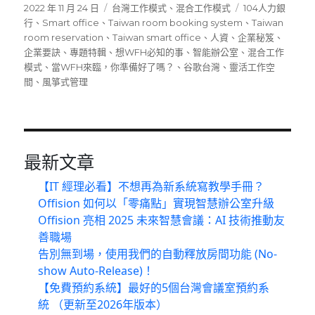
發
分
標
2022 年 11 月 24 日
台灣工作模式
、
混合工作模式
104人力銀
佈
類
籤
行
、
Smart office
、
Taiwan room booking system
、
Taiwan
日
room reservation
、
Taiwan smart office
、
人資
、
企業秘笈
、
期:
企業要訣
、
專題特輯
、
想WFH必知的事
、
智能辦公室
、
混合工作
模式
、
當WFH來臨，你準備好了嗎？
、
谷歌台灣
、
靈活工作空
間
、
風箏式管理
最新文章
【IT 經理必看】不想再為新系統寫教學手冊？
Offision 如何以「零痛點」實現智慧辦公室升級
Offision 亮相 2025 未來智慧會議：AI 技術推動友
善職場
告別無到場，使用我們的自動釋放房間功能 (No-
show Auto-Release)！
【免費預約系統】最好的5個台灣會議室預約系
統 （更新至2026年版本）