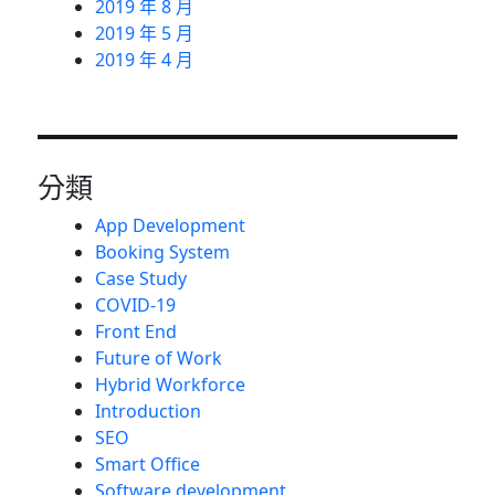
2019 年 8 月
2019 年 5 月
2019 年 4 月
分類
App Development
Booking System
Case Study
COVID-19
Front End
Future of Work
Hybrid Workforce
Introduction
SEO
Smart Office
Software development