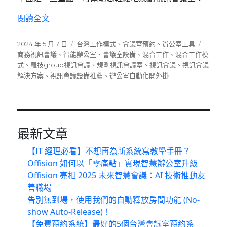
〈如何規劃視訊會議室？掌握４重點輕鬆設置〉
閱讀全文
發
分
標
2024 年 5 月 7 日
台灣工作模式
、
會議室預約
、
辦公室工具
佈
類
籤
商務視訊會議
、
智能辦公室
、
會議室設備
、
混合工作
、
混合工作模
日
式
、
羅技group視訊會議
、
規劃視訊會議室
、
視訊會議
、
視訊會議
期:
解決方案
、
視訊會議設備推薦
、
辦公室自動化開外掛
最新文章
【IT 經理必看】不想再為新系統寫教學手冊？
Offision 如何以「零痛點」實現智慧辦公室升級
Offision 亮相 2025 未來智慧會議：AI 技術推動友
善職場
告別無到場，使用我們的自動釋放房間功能 (No-
show Auto-Release)！
【免費預約系統】最好的5個台灣會議室預約系