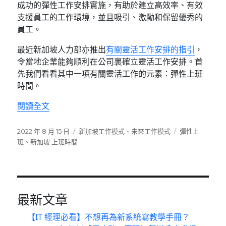
成功的彈性工作安排實施，有助於建立高效率、有效
支援員工的工作環境，並且吸引、激勵和保留優秀的
員工。
最近新加坡人力部亦推出
有關靈活工作安排的指引
，
令當地企業能夠順利在公司裏確立靈活工作安排。首
先我們看看其中一項有關靈活工作的元素：彈性上班
時間。
〈新加坡鼓勵實施彈性上班 增強工作靈活度和效
閱讀全文
發
分
標
2022 年 8 月 15 日
新加坡工作模式
、
未來工作模式
彈性上
佈
類
籤
班
、
新加坡 上班時間
日
期:
最新文章
【IT 經理必看】不想再為新系統寫教學手冊？