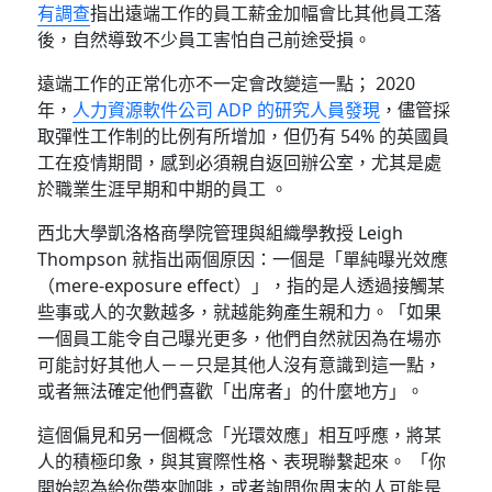
有調查
指出遠端工作的員工薪金加幅會比其他員工落
後，自然導致不少員工害怕自己前途受損。
遠端工作的正常化亦不一定會改變這一點； 2020
年，
人力資源軟件公司 ADP 的研究人員發現
，儘管採
取彈性工作制的比例有所增加，但仍有 54% 的英國員
工在疫情期間，感到必須親自返回辦公室，尤其是處
於職業生涯早期和中期的員工 。
西北大學凱洛格商學院管理與組織學教授 Leigh
Thompson 就指出兩個原因：一個是「單純曝光效應
（mere-exposure effect）」，指的是人透過接觸某
些事或人的次數越多，就越能夠產生親和力。「如果
一個員工能令自己曝光更多，他們自然就因為在場亦
可能討好其他人－－只是其他人沒有意識到這一點，
或者無法確定他們喜歡「出席者」的什麼地方」。
這個偏見和另一個概念「光環效應」相互呼應，將某
人的積極印象，與其實際性格、表現聯繫起來。 「你
開始認為給你帶來咖啡，或者詢問你周末的人可能是