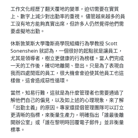
工作文化經歷了翻天覆地的變革，迫切需要在實質
上、數字上減少對出勤率的重視。 儘管越來越多的員
工沒有地方能夠真實出席，但許多人仍然覺得他們需
要虛擬地出勤。
休斯敦萊斯大學瓊斯商學院組織行為學教授 Scott
Sonenshein 就認為，一個很好的起點就是讓員工，
尤其是領導者，樹立更健康的行為榜樣。當人們完成
一天的工作後，確切地離開、登出。只是為了表現自
我而四處閒逛的員工，很大機會會迫使其他員工也這
樣做，這會造成惡性循環。
當然，知易行難，這就是為什麼管理者也需要通過了
解他們自己的偏見，以及如上述的心理現象，來了解
「出勤主義」的原因。專家還提倡管理團隊可以訂立
更清晰的指標，來衡量生產力，明確指出「誰最後離
開辦公室」或「誰在黎明時回覆電子郵件」並非衡量
標準。