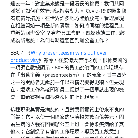
過去一年，對企業來說是一段漫長的挑戰，我們共同
測試了如何有效管理遠端勞動力。 Covid-19 的限制隨
着疫苗等措施，在世界許多地方陸續放寬，管理層現
在相繼開始一項全新的實驗：如何將同樣的遠程員工
重新帶回辦公室 ？有些員工會問，既然遠端工作已經
成為新常態，為何有時還要回到辦公室工作？
BBC 在《
Why presenteeism wins out over
productivity
》報導，在疫情大流行之前，根據英國的
一項調查數據顯示，80%的員工說他們的工作環境存
在「出勤主義（presenteeism）」的現象，其中四分
之一的受訪者更說前一年以來情況變得更糟。但是現
在，遠端工作為老闆和員工提供了一個早該出現的機
會，重新審視這種根深蒂固的上班現象。
這種現象其實是病態的，且對我們實質上帶來不良的
影響：它可以使一個國家的經濟損失數百億美元，因
為生病的人強行回到辦公室上班，會傳染疾病給予其
他人；它創造了有害的工作環境，導致員工故意加