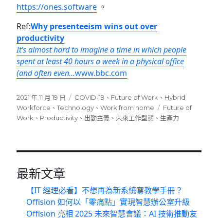
https://ones.software
。
Ref:
Why presenteeism wins out over
productivity
It’s almost hard to imagine a time in which people
spent at least 40 hours a week in a physical office
(and often even…
www.bbc.com
發
分
2021 年 11 月 19 日
COVID-19
、
Future of Work
、
Hybrid
佈
類
標
Workforce
、
Technology
、
Work from home
Future of
日
籤
Work
、
Productivity
、
出勤主義
、
未來工作型態
、
生產力
期:
最新文章
【IT 經理必看】不想再為新系統寫教學手冊？
Offision 如何以「零痛點」實現智慧辦公室升級
Offision 亮相 2025 未來智慧會議：AI 技術推動友