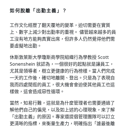
如何脫離「出勤主義」？
工作文化經歷了翻天覆地的變革，迫切需要在實質
上、數字上減少對出勤率的重視。 儘管越來越多的員
工沒有地方能夠真實出席，但許多人仍然覺得他們需
要虛擬地出勤。
休斯敦萊斯大學瓊斯商學院組織行為學教授 Scott
Sonenshein 就認為，一個很好的起點就是讓員工，
尤其是領導者，樹立更健康的行為榜樣。當人們完成
一天的工作後，確切地離開、登出。只是為了表現自
我而四處閒逛的員工，很大機會會迫使其他員工也這
樣做，這會造成惡性循環。
當然，知易行難，這就是為什麼管理者也需要通過了
解他們自己的偏見，以及如上述的心理現象，來了解
「出勤主義」的原因。專家還提倡管理團隊可以訂立
更清晰的指標，來衡量生產力，明確指出「誰最後離