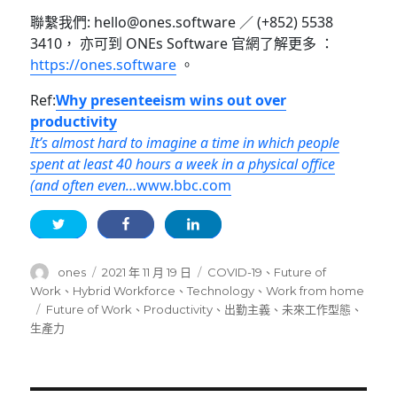
聯繫我們: hello@ones.software ／ (+852) 5538
3410， 亦可到 ONEs Software 官網了解更多 ：
https://ones.software
。
Ref:
Why presenteeism wins out over
productivity
It’s almost hard to imagine a time in which people
spent at least 40 hours a week in a physical office
(and often even…
www.bbc.com
作
發
分
ones
2021 年 11 月 19 日
COVID-19
、
Future of
者
佈
類
Work
、
Hybrid Workforce
、
Technology
、
Work from home
日
標
Future of Work
、
Productivity
、
出勤主義
、
未來工作型態
、
期:
籤
生產力