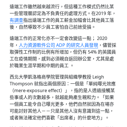
遠端工作雖然越來越流行，但這種工作模式仍然比某
一些管理層認定為不負責任的處理方式。在2019 年，
有調查
指出遠端工作的員工薪金加幅會比其他員工落
後，自然導致不少員工害怕自己前途受損。
遠端工作的正常化亦不一定會改變這一點； 2020
年，
人力資源軟件公司 ADP 的研究人員發現
，儘管採
取彈性工作制的比例有所增加，但仍有 54% 的英國員
工在疫情期間，感到必須親自返回辦公室，尤其是處
於職業生涯早期和中期的員工 。
西北大學凱洛格商學院管理與組織學教授 Leigh
Thompson 就指出兩個原因：一個是「單純曝光效應
（mere-exposure effect）」，指的是人透過接觸某
些事或人的次數越多，就越能夠產生親和力。「如果
一個員工能令自己曝光更多，他們自然就因為在場亦
可能討好其他人－－只是其他人沒有意識到這一點，
或者無法確定他們喜歡「出席者」的什麼地方」。