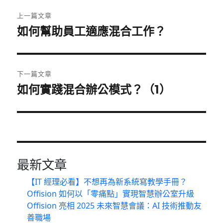
文
章
上一篇文章
如何幫助員工適應混合工作？
上
導
一
覽
篇
文
下一篇文章
章:
如何實踐混合辦公模式？（1）
下
一
篇
文
章:
最新文章
【IT 經理必看】不想再為新系統寫教學手冊？
Offision 如何以「零痛點」實現智慧辦公室升級
Offision 亮相 2025 未來智慧會議：AI 技術推動友
善職場