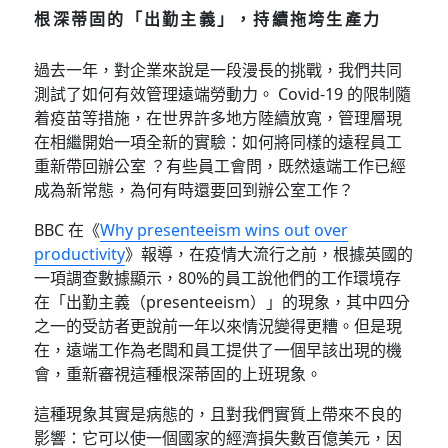
根深蒂固的「出勤主義」，持續拖垮生產力
過去一年，對企業來說是一段漫長的挑戰，我們共同
測試了如何有效管理遠端勞動力。 Covid-19 的限制隨
着疫苗等措施，在世界許多地方陸續放寬，管理層現
在相繼開始一項全新的實驗：如何將同樣的遠程員工
重新帶回辦公室 ？有些員工會問，既然遠端工作已經
成為新常態，為何有時還要回到辦公室工作？
BBC 在《
Why presenteeism wins out over
productivity
》報導，在疫情大流行之前，根據英國的
一項調查數據顯示，80%的員工說他們的工作環境存
在「出勤主義（presenteeism）」的現象，其中四分
之一的受訪者更說前一年以來情況變得更糟。但是現
在，遠端工作為老闆和員工提供了一個早該出現的機
會，重新審視這種根深蒂固的上班現象。
這種現象其實是病態的，且對我們實質上帶來不良的
影響：它可以使一個國家的經濟損失數百億美元，因