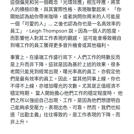
這個偏見和另一個概念「光環效應」相互呼應，將某
人的積極印象，與其實際性格、表現聯繫起來。 「你
開始認為給你帶來咖啡，或者詢問你周末的人可能是
一個「可愛的人」… 之後也認為你也是一名高效率的
員工」，Leigh Thompson 說。因為一個人的態度，
而影響他人對其工作表現的觀感， 這可能會導致親自
到場工作的員工獲得更多晉升機會或其他福利。
事實上，在遠端工作盛行底下，人們工作的時數反而
是上升而非下降，這就是因為基於上述的效果，很多
老闆只能見到經常出現，曝光率高的員工，亦假定他
們是最有效率的員工。因此，當其他同事上線，你也
不得不上線，亦增加曝光的次數。尤其是正值經濟不
穩定時期， 當人開始擔心他們工作的穩定程度時， 他
們之所以強迫自己出現、工作，是因為他們想證明自
己能夠承受壓力，表現出色、可靠。然而，我們也知
道「出勤主義」往往導致的，是工作表現的下降，而
非上升。