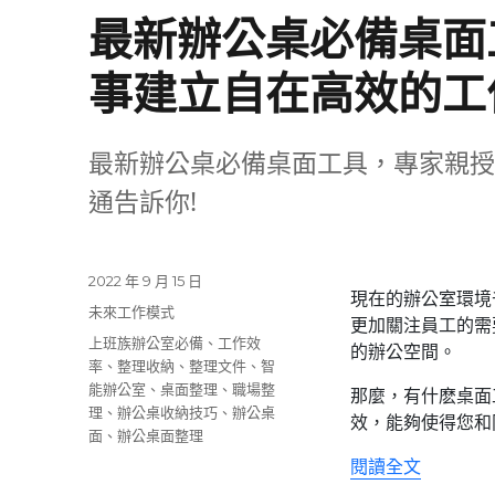
最新辦公桌必備桌面
事建立自在高效的工
最新辦公桌必備桌面工具，專家親授
通告訴你!
發
2022 年 9 月 15 日
現在的辦公室環境
佈
分
未來工作模式
更加關注員工的需
日
類
標
上班族辦公室必備
、
工作效
的辦公空間。
期:
籤
率
、
整理收納
、
整理文件
、
智
能辦公室
、
桌面整理
、
職場整
那麼，有什麽桌面
理
、
辦公桌收納技巧
、
辦公桌
效，能夠使得您和
面
、
辦公桌面整理
〈最新辦
閱讀全文