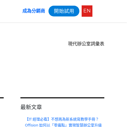
EN
開始試用
成為分銷商
現代辦公室詞彙表
最新文章
【IT 經理必看】不想再為新系統寫教學手冊？
Offision 如何以「零痛點」實現智慧辦公室升級