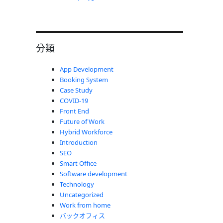
分類
App Development
Booking System
Case Study
COVID-19
Front End
Future of Work
Hybrid Workforce
Introduction
SEO
Smart Office
Software development
Technology
Uncategorized
Work from home
バックオフィス