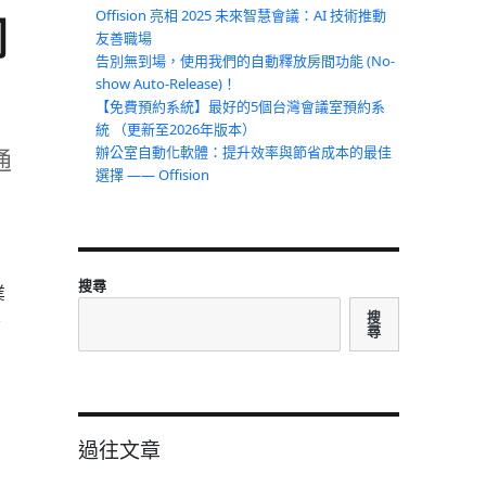
Offision 亮相 2025 未來智慧會議：AI 技術推動
同
友善職場
告別無到場，使用我們的自動釋放房間功能 (No-
show Auto-Release)！
【免費預約系統】最好的5個台灣會議室預約系
統 （更新至2026年版本）
通
辦公室自動化軟體：提升效率與節省成本的最佳
選擇 —— Offision
搜尋
業
要
搜
尋
過往文章
空間！〉