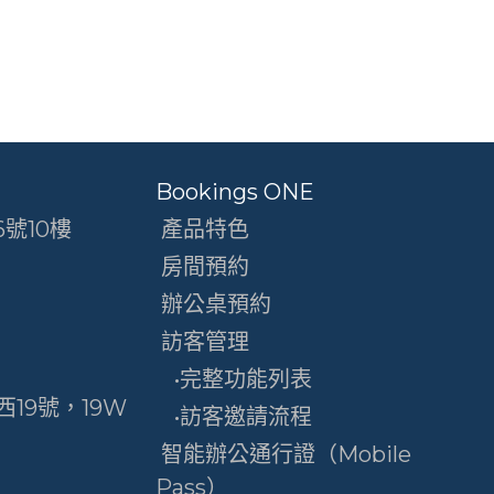
Bookings ONE
號10樓
產品特色
房間預約
辦公桌預約
訪客管理
•完整功能列表
19號，19W
•訪客邀請流程
智能辦公通行證（Mobile
Pass）