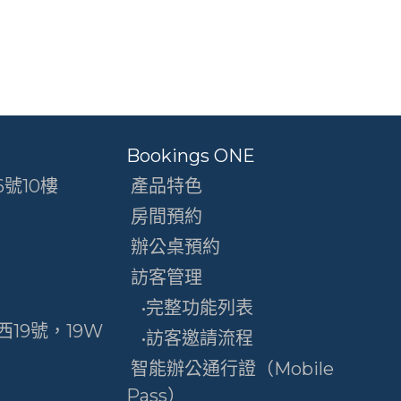
Bookings ONE
號10樓
產品特色
房間預約
辦公桌預約
訪客管理
•完整功能列表
19號，19W
•訪客邀請流程
智能辦公通行證（Mobile
Pass）