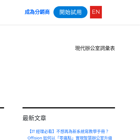
EN
開始試用
成為分銷商
現代辦公室詞彙表
最新文章
【IT 經理必看】不想再為新系統寫教學手冊？
Offision 如何以「零痛點」實現智慧辦公室升級