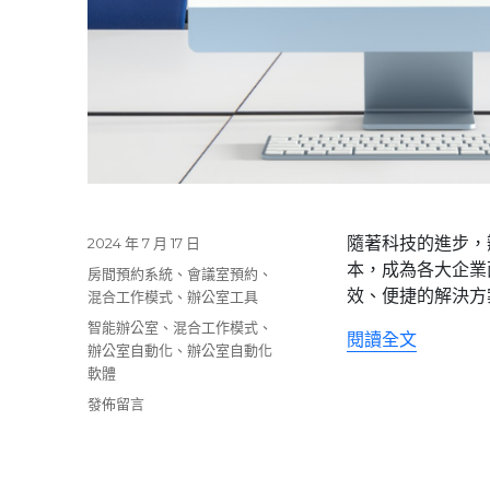
隨著科技的進步，
發
2024 年 7 月 17 日
佈
本，成為各大企業
分
房間預約系統
、
會議室預約
、
日
效、便捷的解決方案
類
混合工作模式
、
辦公室工具
期:
標
智能辦公室
、
混合工作模式
、
〈辦公室自
閱讀全文
籤
辦公室自動化
、
辦公室自動化
軟體
在
發佈留言
〈辦
公
室