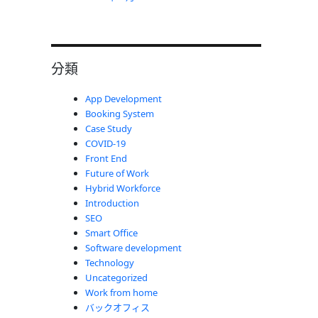
分類
App Development
Booking System
Case Study
COVID-19
Front End
Future of Work
Hybrid Workforce
Introduction
SEO
Smart Office
Software development
Technology
Uncategorized
Work from home
バックオフィス