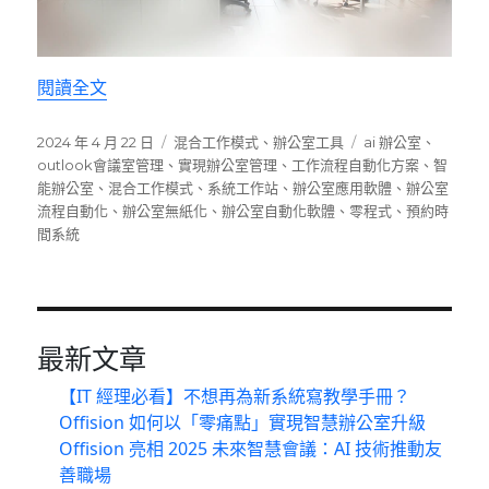
〈零程式打造辦公室流程自動化：立即轉用Offisi
閱讀全文
發
分
標
2024 年 4 月 22 日
混合工作模式
、
辦公室工具
ai 辦公室
、
佈
類
籤
outlook會議室管理
、
實現辦公室管理
、
工作流程自動化方案
、
智
日
能辦公室
、
混合工作模式
、
系統工作站
、
辦公室應用軟體
、
辦公室
期:
流程自動化
、
辦公室無紙化
、
辦公室自動化軟體
、
零程式
、
預約時
間系統
最新文章
【IT 經理必看】不想再為新系統寫教學手冊？
Offision 如何以「零痛點」實現智慧辦公室升級
Offision 亮相 2025 未來智慧會議：AI 技術推動友
善職場