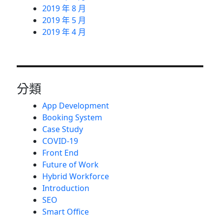
2019 年 8 月
2019 年 5 月
2019 年 4 月
分類
App Development
Booking System
Case Study
COVID-19
Front End
Future of Work
Hybrid Workforce
Introduction
SEO
Smart Office