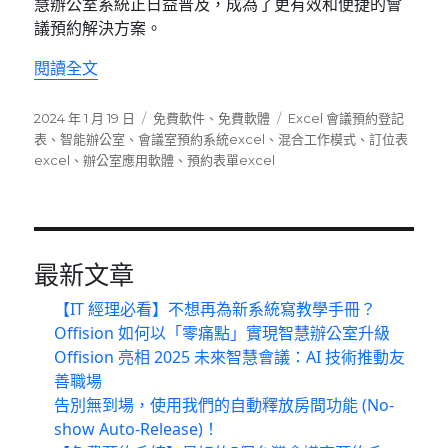
慧辦公室系統正日益普及，成為了更有效和便捷的會
議預約解決方案。
〈Excel 會議預約登記表 最佳現代解決案〉
閱讀全文
發
分
標
2024 年 1 月 19 日
免費軟件
、
免費軟體
Excel 會議預約登記
佈
類
籤
表
、
智能辦公室
、
會議室預約系統excel
、
混合工作模式
、
訂位表
日
excel
、
辦公室應用軟體
、
預約表單excel
期:
最新文章
【IT 經理必看】不想再為新系統寫教學手冊？
Offision 如何以「零痛點」實現智慧辦公室升級
Offision 亮相 2025 未來智慧會議：AI 技術推動友
善職場
告別無到場，使用我們的自動釋放房間功能 (No-
show Auto-Release)！