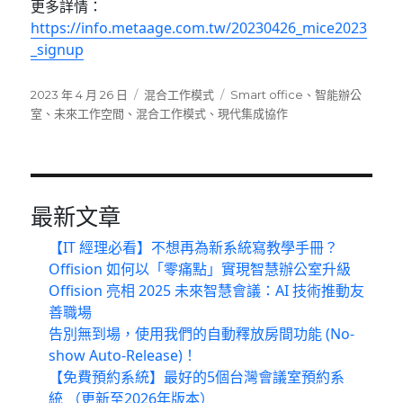
更多詳情：
https://info.metaage.com.tw/20230426_mice2023
_signup
發
分
標
2023 年 4 月 26 日
混合工作模式
Smart office
、
智能辦公
佈
類
籤
室
、
未來工作空間
、
混合工作模式
、
現代集成協作
日
期:
最新文章
【IT 經理必看】不想再為新系統寫教學手冊？
Offision 如何以「零痛點」實現智慧辦公室升級
Offision 亮相 2025 未來智慧會議：AI 技術推動友
善職場
告別無到場，使用我們的自動釋放房間功能 (No-
show Auto-Release)！
【免費預約系統】最好的5個台灣會議室預約系
統 （更新至2026年版本）