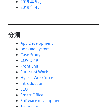
2019 年 5 月
2019 年 4 月
分類
App Development
Booking System
Case Study
COVID-19
Front End
Future of Work
Hybrid Workforce
Introduction
SEO
Smart Office
Software development
Technology