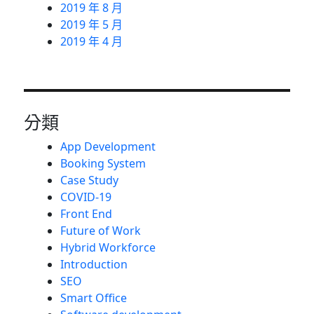
2019 年 8 月
2019 年 5 月
2019 年 4 月
分類
App Development
Booking System
Case Study
COVID-19
Front End
Future of Work
Hybrid Workforce
Introduction
SEO
Smart Office