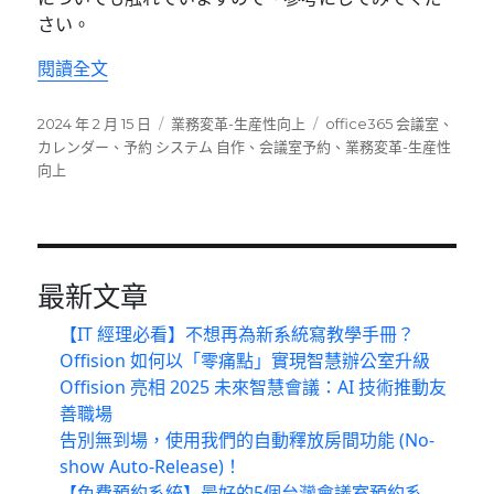
さい。
〈【2024年版】会議室予約がとても簡単！シス
閱讀全文
發
分
標
2024 年 2 月 15 日
業務変革-生産性向上
office365 会議室
、
佈
類
籤
カレンダー
、
予約 システム 自作
、
会議室予約
、
業務変革-生産性
日
向上
期:
最新文章
【IT 經理必看】不想再為新系統寫教學手冊？
Offision 如何以「零痛點」實現智慧辦公室升級
Offision 亮相 2025 未來智慧會議：AI 技術推動友
善職場
告別無到場，使用我們的自動釋放房間功能 (No-
show Auto-Release)！
【免費預約系統】最好的5個台灣會議室預約系