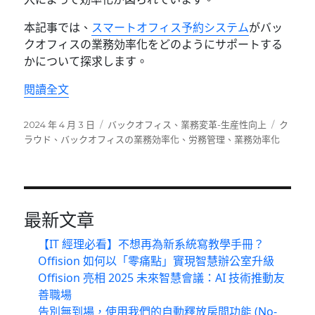
本記事では、
スマートオフィス予約システム
がバッ
クオフィスの業務効率化をどのようにサポートする
かについて探求します。
〈スマートオフィス予約システムがバックオフ
閱讀全文
發
分
標
2024 年 4 月 3 日
バックオフィス
、
業務変革-生産性向上
ク
佈
類
籤
ラウド
、
バックオフィスの業務効率化
、
労務管理
、
業務効率化
日
期:
最新文章
【IT 經理必看】不想再為新系統寫教學手冊？
Offision 如何以「零痛點」實現智慧辦公室升級
Offision 亮相 2025 未來智慧會議：AI 技術推動友
善職場
告別無到場，使用我們的自動釋放房間功能 (No-