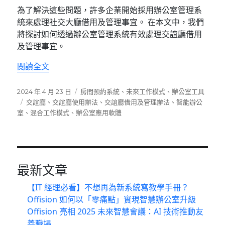
為了解決這些問題，許多企業開始採用辦公室管理系
統來處理社交大廳借用及管理事宜。 在本文中，我們
將探討如何透過辦公室管理系統有效處理交誼廳借用
及管理事宜。
〈有效處理交誼廳借用及管理辦法：起用辦公室
閱讀全文
發
分
2024 年 4 月 23 日
房間預約系統
、
未來工作模式
、
辦公室工具
佈
標
類
交誼廳
、
交誼廳使用辦法
、
交誼廳借用及管理辦法
、
智能辦公
日
籤
室
、
混合工作模式
、
辦公室應用軟體
期:
最新文章
【IT 經理必看】不想再為新系統寫教學手冊？
Offision 如何以「零痛點」實現智慧辦公室升級
Offision 亮相 2025 未來智慧會議：AI 技術推動友
善職場