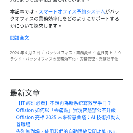
本記事では、
スマートオフィス予約システム
がバッ
クオフィスの業務効率化をどのようにサポートする
かについて探求します。
〈スマートオフィス予約システムがバックオフ
閱讀全文
發
分
標
2024 年 4 月 3 日
バックオフィス
、
業務変革-生産性向上
ク
佈
類
籤
ラウド
、
バックオフィスの業務効率化
、
労務管理
、
業務効率化
日
期:
最新文章
【IT 經理必看】不想再為新系統寫教學手冊？
Offision 如何以「零痛點」實現智慧辦公室升級
Offision 亮相 2025 未來智慧會議：AI 技術推動友
善職場
告別無到場，使用我們的自動釋放房間功能 (No-