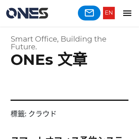
EN
Smart Office, Building the
Future.
ONEs 文章
標籤:
クラウド