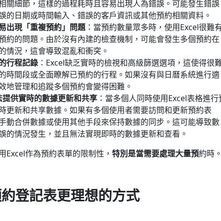
相關細節，這樣的過程耗時且容易出現人為錯誤。可能發生錯誤
誤的日期或時間輸入、錯誤的客戶資訊或其他預約相關資料。
易出現「重複預約」問題
：當預約數量眾多時，使用Excel很難
預約的問題。由於沒有內建的檢查機制，可能會發生多個預約在
的情況，這會導致混亂和衝突。
的行程記錄
：Excel缺乏實時的檢視和高級篩選選項，這使得很
的時間段或全面瞭解已預約的行程。如果沒有與日曆系統進行適
效地管理和追蹤多個預約會變得困難。
無法提供實時的數據更新和共享
：當多個人同時使用Excel表格進行
時更新和共享數據。如果有多個使用者需要訪問和更新預約表
手動合併數據或使用其他手段來保持數據的同步。這可能導致數
誤的情況發生，並且無法實現即時的數據更新和查看。
Excel作為預約表單的限制性，
特別是當需要處理大量預
約時
l 預約登記表更理想的方式