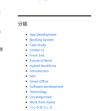
有
分類
難
App Development
Booking System
Case Study
預
COVID-19
Front End
Future of Work
Hybrid Workforce
Introduction
SEO
。
Smart Office
Software development
Technology
Uncategorized
Work from home
バックオフィス