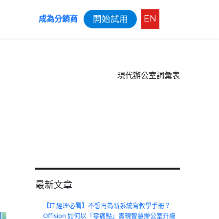
EN
開始試用
成為分銷商
現代辦公室詞彙表
最新文章
【IT 經理必看】不想再為新系統寫教學手冊？
Offision 如何以「零痛點」實現智慧辦公室升級