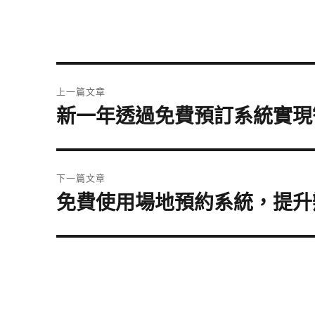
文
上一篇文章
章
新一年透過免費預訂系統實現
上
導
一
篇
覽
文
章:
下一篇文章
免費使用場地預約系統，提升
下
一
篇
文
章: