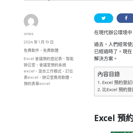
在現代辦公環境中
作
ones
者
發
2024 年 1 月 19 日
過去，人們經常使
佈
分
免費軟件
、
免費軟體
已經過時了。現在
日
類
解決方案。
標
Excel 會議預約登記表
、
智能
期:
籤
辦公室
、
會議室預約系統
excel
、
混合工作模式
、
訂位
內容目錄
表excel
、
辦公室應用軟體
、
Excel 預約
預約表單excel
比Excel 預
Excel 