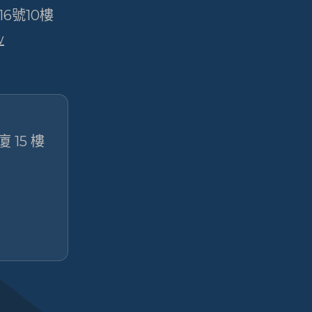
6號10樓
w
 15 樓