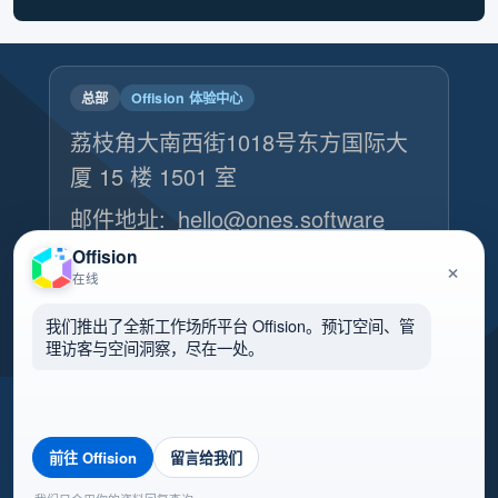
总部
Offision 体验中心
荔枝角大南西街1018号东方国际大
厦 15 楼 1501 室
邮件地址:
hello@ones.software
电话号码:
(+852) 5538 3410
Offision
×
在线
预约参观体验中心 →
我们推出了全新工作场所平台 Offision。预订空间、管
理访客与空间洞察，尽在一处。
前往 Offision
留言给我们
🌏 中国大陸
©2026 ONES Software Ltd. All
rights reserved.