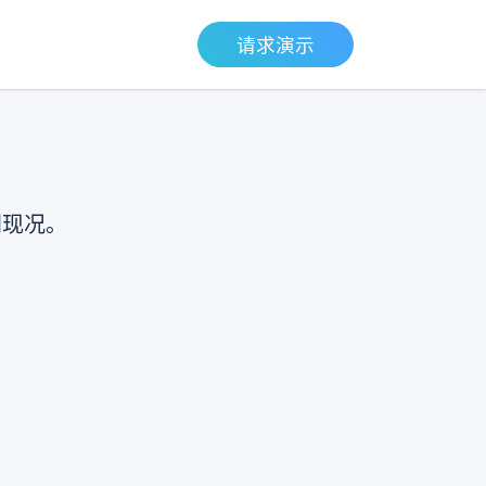
请求演示
间现况。