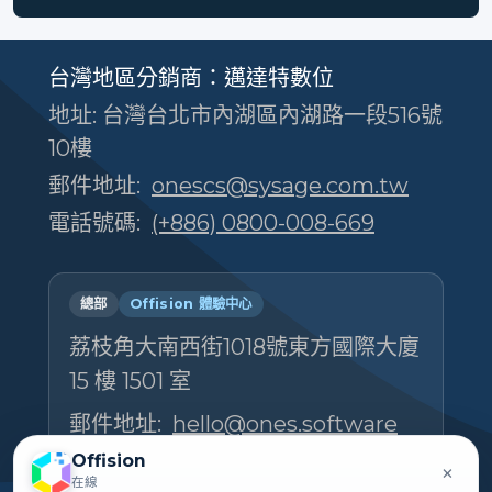
台灣地區分銷商：邁達特數位
地址: 台灣台北市內湖區內湖路一段516號
10樓
郵件地址:
onescs@sysage.com.tw
電話號碼:
(+886) 0800-008-669
總部
Offision 體驗中心
荔枝角大南西街1018號東方國際大廈
15 樓 1501 室
郵件地址:
hello@ones.software
電話號碼:
(+852) 5538 3410
Offision
×
在線