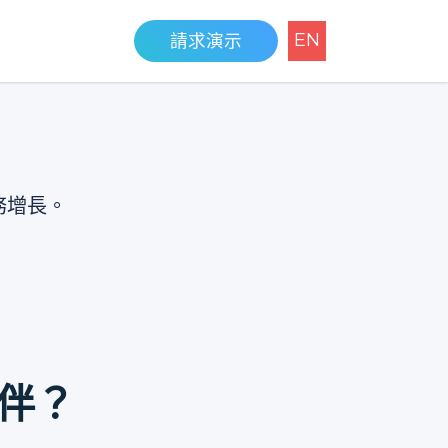
EN
請求演示
務增長。
夥伴？