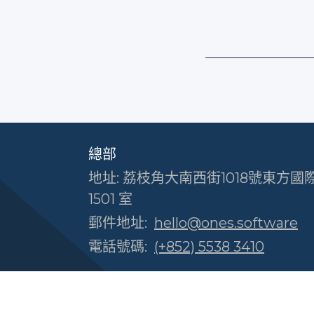
總部
地址: 荔枝角大南西街1018號東方國際
1501 室
郵件地址:
hello@ones.software
電話號碼:
(+852) 5538 3410
Offision 體驗中心
地址: 長沙灣長順街20號百勝中心80