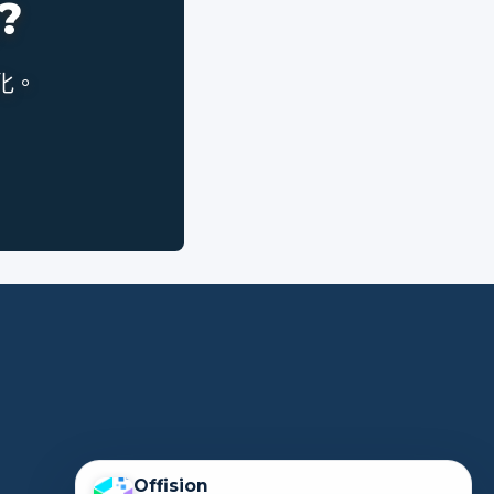
?
化。
Offision