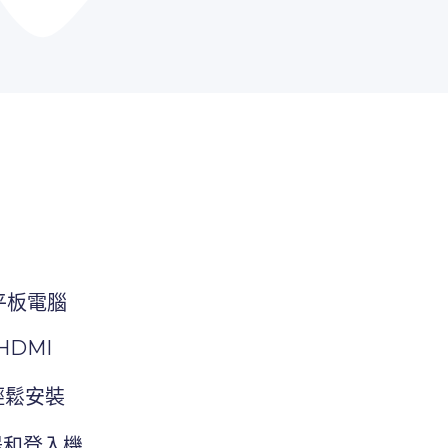
控平板電腦
 HDMI
術輕鬆安裝
器和登入機