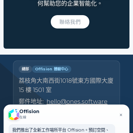
何幫助您的企業智能化。
聯絡我們
總部
Offision 體驗中心
荔枝角大南西街1018號東方國際大廈
15 樓 1501 室
郵件地址:
hello@ones.software
電話號碼:
(+852) 5538 3410
Offision
×
在線
預約參觀體驗中心 →
我們推出了全新工作場所平台 Offision。預訂空間、